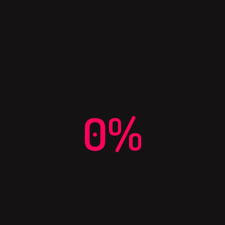
info@complejoaeropuerto.com
0%
TELÉFONO
2325 - 405833
Complejo aeropuerto © 2024